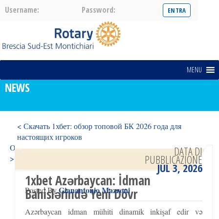
Username:
Password:
MENU
NEWS
< Скачать 1хбет: обзор топовой БК 2026 года для
настоящих игроков
Online Casino Bonus für Juli: Top Willkommensbonus finden
DATA DI
PUBBLICAZIONE
>
JUL 3, 2026
1xbet Azərbaycan: İdman
Gianantonio Mazzoni
Posted By
Bahislərində Yeni Dövr
Azərbaycan idman mühiti dinamik inkişaf edir və