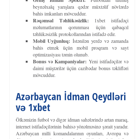
beynəlxalq yarışlara qədər müxtəlif növlərdə
bahis imkanları mövcuddur.
Rəqəmsal Təhlükəsizlik:
1xbet istifadəçi
məlumatlarının qorunması üçün qabaqcıl
təhlükəsizlik protokollarından istifadə edir.
Mobil Uyğunluq:
İstənilən yerdə və zamanda
bahis etmək üçün mobil proqram və sayt
optimizasiyası təmin olunub.
Bonus və Kampaniyalar:
Yeni istifadəçilər və
daimi müştərilər üçün cazibədar bonus təklifləri
mövcuddur.
Azərbaycan İdman Qeydləri
və 1xbet
Ölkəmizin futbol və digər idman sahələrində artan maraq,
internet istifadəçilərinin bahisə yönəlməsinə şərait yaradır.
Azərbaycan milli komandalarının oyunları, Avropa və