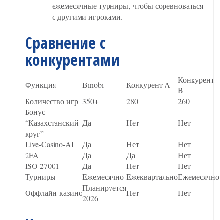
ежемесячные турниры, чтобы соревноваться
с другими игроками.
Сравнение с
конкурентами
Конкурент
Функция
Binobi
Конкурент A
B
Количество игр
350+
280
260
Бонус
“Казахстанский
Да
Нет
Нет
круг”
Live‑Casino‑AI
Да
Нет
Нет
2FA
Да
Да
Нет
ISO 27001
Да
Нет
Нет
Турниры
Ежемесячно
Ежеквартально
Ежемесячно
Планируется
Оффлайн‑казино
Нет
Нет
2026