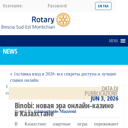
Username:
Password:
MENU
NEWS
< 1xставка вход в 2026: все секреты доступа и лучшие
ставки онлайн
11 euros regalado desprovisto casino online tanque en España:
DATA DI
PUBBLICAZIONE
casino con manga larga 12 sobre bono en 2025 >
JUN 3, 2026
Binobi: новая эра онлайн‑казино
Gianantonio Mazzoni
Posted By
в Казахстане
В Казахстане азартные игры переживают