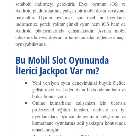
sembolü indirmeyi gerektirir. Evet, oyunun iOS ve
Android platformlarında çalışan bir mobil dostu versiyonu
mevcuttur. Oyunu oynamak için özel bir uygulama
indirmenize gerek yoktur çünkü oyun hem iOS hem de
Android platformlarında çalışmaktadır. Ayrıca mobil
cihazınızda veya doğrudan tarayıcınızdan eğlence amaçlı
oynayabilirsiniz.
Bu Mobil Slot Oyununda
İlerici Jackpot Var mı?
Yeni versiyon oyun deneyiminizi büyük ölçüde
geliştirmeyi vaat eder, daha fazla ödeme hattı ve
bolca bonus içerir.
Online kumarhane çalışanları için ücretsiz
profesyonel eğitim kursları, endüstri en iyi
uygulamaları, oyuncu deneyimini geliştirme ve
kumarhane oyunlarına adil yaklaşım konusunda
amaçlanmıştır.