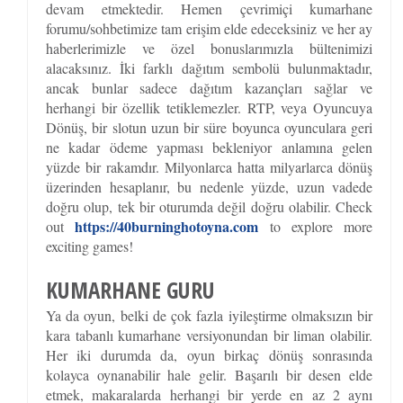
devam etmektedir. Hemen çevrimiçi kumarhane
forumu/sohbetimize tam erişim elde edeceksiniz ve her ay
haberlerimizle ve özel bonuslarımızla bültenimizi
alacaksınız. İki farklı dağıtım sembolü bulunmaktadır,
ancak bunlar sadece dağıtım kazançları sağlar ve
herhangi bir özellik tetiklemezler. RTP, veya Oyuncuya
Dönüş, bir slotun uzun bir süre boyunca oyunculara geri
ne kadar ödeme yapması bekleniyor anlamına gelen
yüzde bir rakamdır. Milyonlarca hatta milyarlarca dönüş
üzerinden hesaplanır, bu nedenle yüzde, uzun vadede
doğru olup, tek bir oturumda değil doğru olabilir. Check
https://40burninghotoyna.com
out
to explore more
exciting games!
KUMARHANE GURU
Ya da oyun, belki de çok fazla iyileştirme olmaksızın bir
kara tabanlı kumarhane versiyonundan bir liman olabilir.
Her iki durumda da, oyun birkaç dönüş sonrasında
kolayca oynanabilir hale gelir. Başarılı bir desen elde
etmek, makaralarda herhangi bir yerde en az 2 aynı