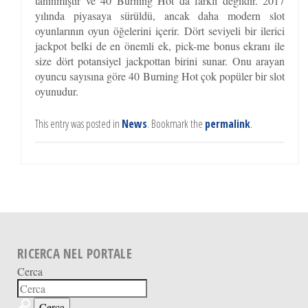
tanınmıştır ve 40 Burning Hot da farklı değildir. 2017
yılında piyasaya sürüldü, ancak daha modern slot
oyunlarının oyun öğelerini içerir. Dört seviyeli bir ilerici
jackpot belki de en önemli ek, pick-me bonus ekranı ile
size dört potansiyel jackpottan birini sunar. Onu arayan
oyuncu sayısına göre 40 Burning Hot çok popüler bir slot
oyunudur.
This entry was posted in
News
. Bookmark the
permalink
.
RICERCA NEL PORTALE
Cerca