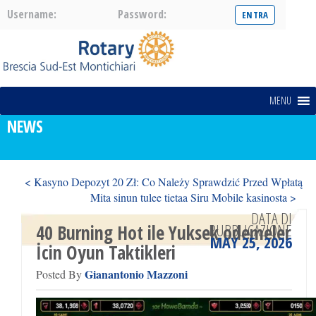
Username:
Password:
MENU
NEWS
< Kasyno Depozyt 20 Zł: Co Należy Sprawdzić Przed Wpłatą
Mita sinun tulee tietaa Siru Mobile kasinosta >
DATA DI
PUBBLICAZIONE
40 Burning Hot ile Yuksek odemeler
MAY 25, 2026
İcin Oyun Taktikleri
Gianantonio Mazzoni
Posted By