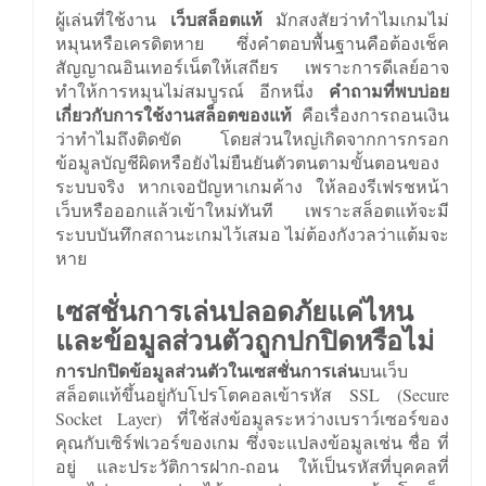
เว็บสล็อตแท้
ผู้เล่นที่ใช้งาน
มักสงสัยว่าทำไมเกมไม่
หมุนหรือเครดิตหาย ซึ่งคำตอบพื้นฐานคือต้องเช็ค
สัญญาณอินเทอร์เน็ตให้เสถียร เพราะการดีเลย์อาจ
คำถามที่พบบ่อย
ทำให้การหมุนไม่สมบูรณ์ อีกหนึ่ง
เกี่ยวกับการใช้งานสล็อตของแท้
คือเรื่องการถอนเงิน
ว่าทำไมถึงติดขัด โดยส่วนใหญ่เกิดจากการกรอก
ข้อมูลบัญชีผิดหรือยังไม่ยืนยันตัวตนตามขั้นตอนของ
ระบบจริง หากเจอปัญหาเกมค้าง ให้ลองรีเฟรชหน้า
เว็บหรือออกแล้วเข้าใหม่ทันที เพราะสล็อตแท้จะมี
ระบบบันทึกสถานะเกมไว้เสมอ ไม่ต้องกังวลว่าแต้มจะ
หาย
เซสชั่นการเล่นปลอดภัยแค่ไหน
และข้อมูลส่วนตัวถูกปกปิดหรือไม่
การปกปิดข้อมูลส่วนตัวในเซสชั่นการเล่น
บนเว็บ
สล็อตแท้ขึ้นอยู่กับโปรโตคอลเข้ารหัส SSL (Secure
Socket Layer) ที่ใช้ส่งข้อมูลระหว่างเบราว์เซอร์ของ
คุณกับเซิร์ฟเวอร์ของเกม ซึ่งจะแปลงข้อมูลเช่น ชื่อ ที่
อยู่ และประวัติการฝาก-ถอน ให้เป็นรหัสที่บุคคลที่