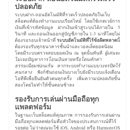
ปลอดภัย
ระบบฝาก-ถอนอัตโนมัติที่รวดเร็วปลอดภัยในเว็บ
สล็อตแท้ต้องทำงานแบบเรียลไทม์ โดยใช้เกตเวย์การ
เงินที่เข้ารหัสข้อมูล ฝากเงินเข้าสู่ระบบได้ภายใน 5
วินาที และถอนเงินออกสู่บัญชีภายใน 1-3 นาทีโดยไม่
ระบบอัตโนมัติที่ไร้ข้อผิดพลาด
ต้องรอรอบเจ้าหน้าที่
นี้
ต้องรองรับทุกธนาคารชั้นนำและวอลเล็ตยอดนิยม
โดยมีระบบตรวจสอบยอดเงิน ณ จุดนั้นทันที
ผู้เล่นจะ
ไม่เจอปัญหาการโอนเงินหายหรือโดนหักค่า
ธรรมเนียมซ่อนเร้น หากระบบทำงานแบบวงจรปิดไร้
คนกลาง
ฟังก์ชันถอนเงินบางเว็บยังมีระบบแจ้งเตือน
โอทีพีเพื่อยืนยันตัวตนทุกครั้ง เพิ่มความปลอดภัยขั้น
สองโดยไม่ทำให้ขั้นตอนช้าลง
รองรับการเล่นผ่านมือถือทุก
แพลตฟอร์ม
ในฐานะเว็บสล็อตแท้คุณภาพ การ
รองรับการเล่นผ่าน
มือถือทุกแพลตฟอร์ม
คือหัวใจของประสบการณ์ที่ไร้
รอยต่อ ไม่ว่าคุณจะใช้ iOS, Android หรือ HarmonyOS