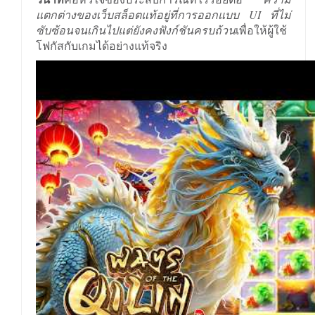
แตกต่างของเว็บสล็อตแท้อยู่ที่การออกแบบ UI ที่ไม่
ซับซ้อนจนเกินไปแต่ยังคงฟังก์ชันครบถ้วน
เพื่อให้ผู้ใช้
โฟกัสกับเกมได้อย่างแท้จริง