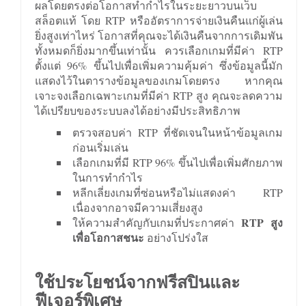
ผลโดยตรงต่อโอกาสทำกำไรในระยะยาวบนเว็บ
สล็อตแท้ โดย RTP หรืออัตราการจ่ายเงินคืนแก่ผู้เล่น
ยิ่งสูงเท่าไหร่ โอกาสที่คุณจะได้เงินคืนจากการเดิมพัน
ทั้งหมดก็ยิ่งมากขึ้นเท่านั้น ควรเลือกเกมที่มีค่า RTP
ตั้งแต่ 96% ขึ้นไปเพื่อเพิ่มความคุ้มค่า ซึ่งข้อมูลนี้มัก
แสดงไว้ในตารางข้อมูลของเกมโดยตรง หากคุณ
เจาะจงเลือกเฉพาะเกมที่มีค่า RTP สูง คุณจะลดความ
ได้เปรียบของระบบลงได้อย่างมีประสิทธิภาพ
ตรวจสอบค่า RTP ที่ชัดเจนในหน้าข้อมูลเกม
ก่อนเริ่มเล่น
เลือกเกมที่มี RTP 96% ขึ้นไปเพื่อเพิ่มศักยภาพ
ในการทำกำไร
หลีกเลี่ยงเกมที่ซ่อนหรือไม่แสดงค่า RTP
เนื่องจากอาจมีความเสี่ยงสูง
RTP สูง
ให้ความสำคัญกับเกมที่ประกาศค่า
เพื่อโอกาสชนะ
อย่างโปร่งใส
ใช้ประโยชน์จากฟรีสปินและ
ฟีเจอร์พิเศษ