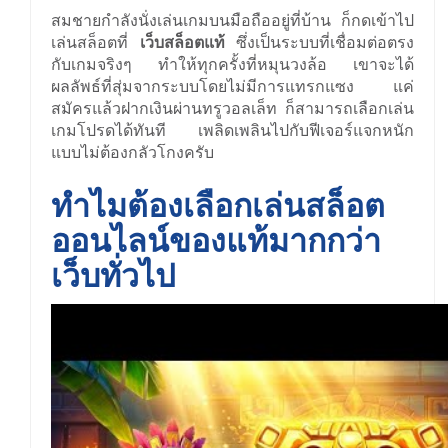
สมชายกำลังนั่งเล่นเกมบนมือถืออยู่ที่บ้าน ก็กดเข้าไป
เว็บสล็อตแท้
เล่นสล็อตที่
ซึ่งเป็นระบบที่เชื่อมต่อตรง
กับเกมจริงๆ ทำให้ทุกครั้งที่หมุนวงล้อ เขาจะได้
ผลลัพธ์ที่สุ่มจากระบบโดยไม่มีการแทรกแซง แค่
สมัครแล้วฝากเงินผ่านทรูวอลเล็ท ก็สามารถเลือกเล่น
เกมโปรดได้ทันที เพลิดเพลินไปกับฟีเจอร์แจกหนัก
แบบไม่ต้องกลัวโกงครับ
ทำไมต้องเลือกเล่นสล็อต
ออนไลน์ของแท้มากกว่า
เว็บทั่วไป