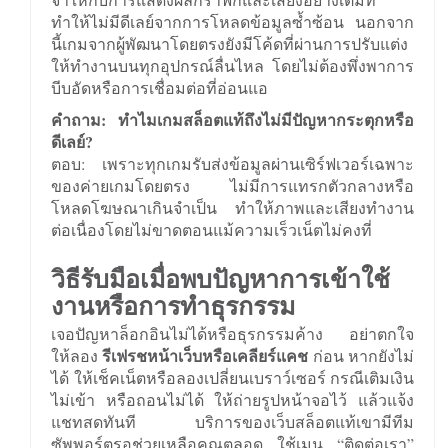
ทำให้ไม่มีดีเลย์จากการโหลดข้อมูลซ้ำซ้อน นอกจาก
นี้เกมจากผู้พัฒนาโดยตรงยังมีโค้ดที่ผ่านการปรับแต่ง
ให้ทำงานบนทุกอุปกรณ์ลื่นไหล โดยไม่ต้องพึ่งพาการ
บีบอัดหรือการเชื่อมต่อที่อ่อนแอ
คำถาม: ทำไมเกมสล็อตแท้ถึงไม่มีปัญหากระตุกหรือ
ดีเลย์?
ตอบ: เพราะทุกเกมรับส่งข้อมูลผ่านเซิร์ฟเวอร์เฉพาะ
ของค่ายเกมโดยตรง ไม่มีการแทรกตัวกลางหรือ
โหลดโฆษณาเกินจำเป็น ทำให้ภาพและเสียงทำงาน
ต่อเนื่องโดยไม่ขาดตอนแม้ความเร็วเน็ตไม่คงที่
วิธีรับมือเมื่อพบปัญหาการเข้าใช้
งานหรือการทำธุรกรรม
เจอปัญหาล็อกอินไม่ได้หรือธุรกรรมค้าง อย่าตกใจ
รีเฟรชหน้าเว็บหรือเคลียร์แคช
ให้ลอง
ก่อน หากยังไม่
ได้ ให้เช็คเน็ตหรือลองเปลี่ยนเบราว์เซอร์ กรณีเติมเงิน
ไม่เข้า หรือถอนไม่ได้ ให้ถ่ายรูปหน้าจอไว้ แล้วแจ้ง
แชทสดทันที บริการของเว็บสล็อตแท้เขามีทีม
ซัพพอร์ตรอช่วยเหลือคุณตลอด ใช้เมนู “ติดต่อเรา”