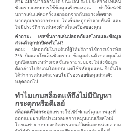
สามไม่สามารถอ่านได้ ขณะเล่น ระบบจะสร้างโทเค็น
ชั่วคราวแทนการใช้ข้อมูลจริงของคุณ ทำให้เซสชั่
นการเล่นแต่ละครั้งแยกออกจากกันอย่างเด็ดขาด
หากคุณออกจากระบบ โทเค็นจะถูกทำลายทันที และ
ไม่มีประวัติการเล่นคงค้างในเครื่องของคุณ
คำถาม: เซสชั่นการเล่นปลอดภัยแค่ไหนและข้อมูล
ส่วนตัวถูกปกปิดหรือไม่?
ตอบ: ปลอดภัยในระดับที่ผู้ให้บริการใช้การเข้ารหัส
256 บิตและโทเค็นชั่วคราว ข้อมูลส่วนตัวของคุณไม่
ถูกเปิดเผยระหว่างเซสชั่นเพราะระบบจะไม่ส่งข้อมูล
ดังกล่าวไปยังเกมโดยตรง แต่ใช้รหัสสุ่มแทน จึงมั่นใจ
ได้ว่าการเล่นแต่ละรอบไม่มีร่องรอยข้อมูลส่วนตัว
หลุดออกไป
ทำไมเกมสล็อตแท้ถึงไม่มีปัญหา
กระตุกหรือดีเลย์
สล็อตแท้ไม่กระตุก
เพราะใช้เซิร์ฟเวอร์คุณภาพสูงที่
ออกแบบมาเพื่อประมวลผลการหมุนแบบเรียลไทม์
โดยเฉพาะ ระบบจะจัดสรรแบนด์วิดท์และหน่วยความ
จำให้กับการแสดงผลกราฟิกและเสียงอย่างเต็มที่