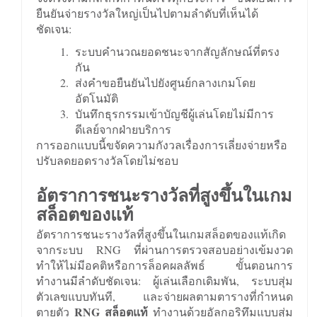
ยืนยันจ่ายรางวัลใหญ่เป็นไปตามลำดับที่เห็นได้
ชัดเจน:
ระบบคำนวณยอดชนะจากสัญลักษณ์ที่ตรง
กัน
ส่งคำขอยืนยันไปยังศูนย์กลางเกมโดย
อัตโนมัติ
บันทึกธุรกรรมเข้าบัญชีผู้เล่นโดยไม่มีการ
ดีเลย์จากฝ่ายบริการ
การออกแบบนี้ขจัดความกังวลเรื่องการเลี่ยงจ่ายหรือ
ปรับลดยอดรางวัลโดยไม่ชอบ
อัตราการชนะรางวัลที่สูงขึ้นในเกม
สล็อตของแท้
อัตราการชนะรางวัลที่สูงขึ้นในเกมสล็อตของแท้เกิด
จากระบบ RNG ที่ผ่านการตรวจสอบอย่างเข้มงวด
ทำให้ไม่มีอคติหรือการล็อคผลลัพธ์ ขั้นตอนการ
ทำงานมีลำดับชัดเจน: ผู้เล่นเลือกเดิมพัน, ระบบสุ่ม
ตัวเลขแบบทันที, และจ่ายผลตามตารางที่กำหนด
RNG สล็อตแท้
ตายตัว
ทำงานด้วยอัลกอริทึมแบบสุ่ม